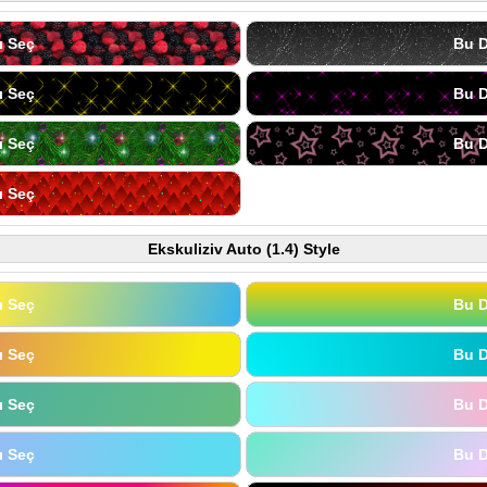
ı Seç
Bu D
ı Seç
Bu D
ı Seç
Bu D
ı Seç
Ekskuliziv Auto (1.4) Style
ı Seç
Bu D
ı Seç
Bu D
ı Seç
Bu D
ı Seç
Bu D