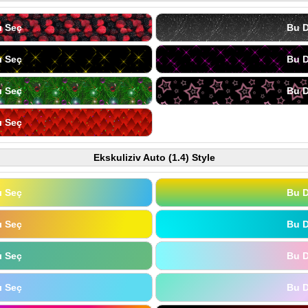
ı Seç
Bu D
ı Seç
Bu D
ı Seç
Bu D
ı Seç
Ekskuliziv Auto (1.4) Style
ı Seç
Bu D
ı Seç
Bu D
ı Seç
Bu D
ı Seç
Bu D