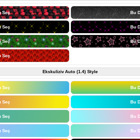
ı Seç
Bu D
ı Seç
Bu D
ı Seç
Bu D
ı Seç
Ekskuliziv Auto (1.4) Style
ı Seç
Bu D
ı Seç
Bu D
ı Seç
Bu D
ı Seç
Bu D