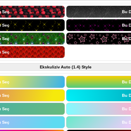
ı Seç
Bu D
ı Seç
Bu D
ı Seç
Bu D
ı Seç
Ekskuliziv Auto (1.4) Style
ı Seç
Bu D
ı Seç
Bu D
ı Seç
Bu D
ı Seç
Bu D