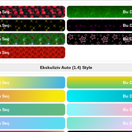
ı Seç
Bu D
ı Seç
Bu D
ı Seç
Bu D
ı Seç
Ekskuliziv Auto (1.4) Style
ı Seç
Bu D
ı Seç
Bu D
ı Seç
Bu D
ı Seç
Bu D