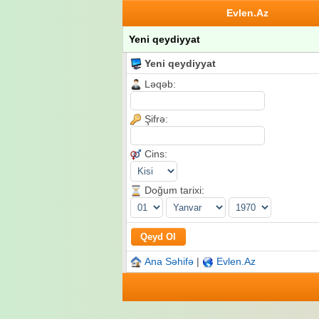
Evlen.Az
Yeni qeydiyyat
Yeni qeydiyyat
Ləqəb:
Şifrə:
Cins:
Doğum tarixi:
Ana Səhifə
|
Evlen.Az