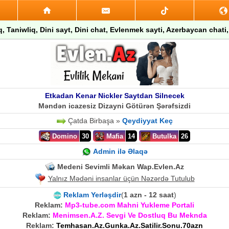
q, Taniwliq, Dini sayt, Dini chat, Evlenmek sayti, Azerbaycan chati,
Etkadan Kenar Nickler Saytdan Silnecek
Məndən icazesiz Dizayni Götürən Şərəfsizdi
Çatda Birbaşa »
Qeydiyyat Keç
Domino
30
Mafia
14
Butulka
26
Admin ilə Əlaqə
Medeni Sevimli Məkan Wap.Evlen.Az
Yalnız Mədəni insanlar üçün Nəzərdə Tutulub
Reklam Yerləşdir
(
1 azn - 12 saat
)
Reklam:
Mp3-tube.com Mahni Yukleme Portali
Reklam:
Menimsen.A.Z. Sevgi Ve Dostluq Bu Meknda
Reklam:
Temhasan.Az.Gunka.Az.Satilir.Sonu.70azn