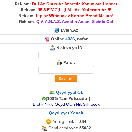
Reklam:
Dul.Az Opus.Az Aznetde Xanimlara Hormet
Reklam:
🤎.S.E.V.G,i.L,i.M...Az..Yarimsan.Az.🤎
Reklam:
Lip.az Wirinim.az Kohne Brend Mekan!
Reklam:
Q.A.A.N.A.Z. Aznetin Aslani Sizinle Gel
Evlen.Az
Online
4336
, nəfər
Nick və ya İD
Parol:
Qeydiyyat OL
[100% Tam Pulsuzdur]
Erotik Nikle Qeyd Olan Nik Silinecek
Qeydiyyat Yönəlt
Yeni gələnlər:
284
Cəmi qeydiyyat
:
55032