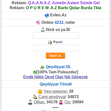
Reklam:
Q.A.A.N.A.Z. Aznetin Aslani Sizinle Gel
Reklam:
O P U R E M .A.Z Barbi Qizlar Burda Tkla
Evlen.Az
Online
4232
, nəfər
Nick və ya İD
Parol:
Qeydiyyat OL
[100% Tam Pulsuzdur]
Erotik Nikle Qeyd Olan Nik Silinecek
Qeydiyyat Yönəlt
Yeni gələnlər:
28
Cəmi qeydiyyat
:
54872
Oğlan:
34178
Qız:
20694
••••