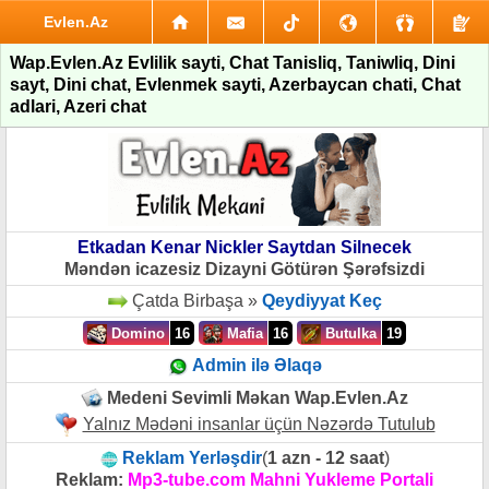
Evlen.Az
Wap.Evlen.Az Evlilik sayti, Chat Tanisliq, Taniwliq, Dini
sayt, Dini chat, Evlenmek sayti, Azerbaycan chati, Chat
adlari, Azeri chat
Etkadan Kenar Nickler Saytdan Silnecek
Məndən icazesiz Dizayni Götürən Şərəfsizdi
Çatda Birbaşa »
Qeydiyyat Keç
Domino
16
Mafia
16
Butulka
19
Admin ilə Əlaqə
Medeni Sevimli Məkan Wap.Evlen.Az
Yalnız Mədəni insanlar üçün Nəzərdə Tutulub
Reklam Yerləşdir
(
1 azn - 12 saat
)
Reklam:
Mp3-tube.com Mahni Yukleme Portali