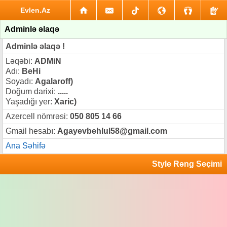
Evlen.Az
Adminlə əlaqə
Adminlə əlaqə !
Ləqəbi:
ADMiN
Adı:
BeHi
Soyadı:
Agalaroff)
Doğum darixi:
.....
Yaşadığı yer:
Xaric)
Azercell nömrəsi:
050 805 14 66
Gmail hesabı:
Agayevbehlul58@gmail.com
Ana Səhifə
Style Rəng Seçimi