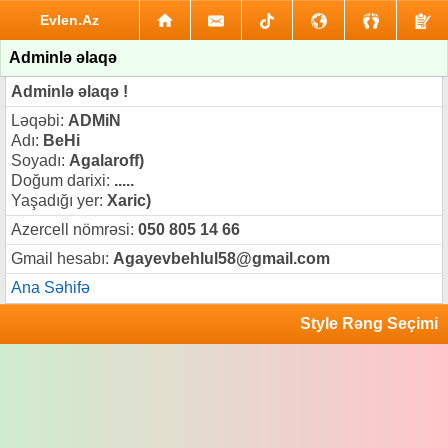
Evlen.Az
Adminlə əlaqə
Adminlə əlaqə !
Ləqəbi:
ADMiN
Adı:
BeHi
Soyadı:
Agalaroff)
Doğum darixi:
.....
Yaşadığı yer:
Xaric)
Azercell nömrəsi:
050 805 14 66
Gmail hesabı:
Agayevbehlul58@gmail.com
Ana Səhifə
Style Rəng Seçimi