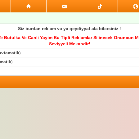
Siz burdan reklam və ya qeydiyyat ala bilərsiniz !
r Ve Butulka Ve Canli Yayim Bu Tipli Reklamlar Silinecek Onuncu
Seviyyeli Mekandir!
 avtamatik
)
amatik
)