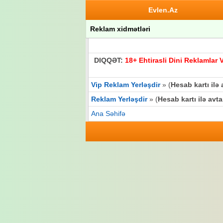
Evlen.Az
Reklam xidmətləri
DIQQƏT:
18+ Ehtirasli Dini Reklamla
Vip Reklam Yerləşdir
» (
Hesab kartı ilə
Reklam Yerləşdir
» (
Hesab kartı ilə avt
Ana Səhifə