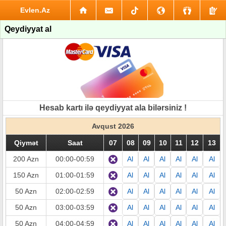
Evlen.Az
Qeydiyyat al
Hesab kartı ilə qeydiyyat ala bilərsiniz !
Avqust 2026
Qiymət
Saat
07
08
09
10
11
12
13
200 Azn
00:00-00:59
Al
Al
Al
Al
Al
Al
150 Azn
01:00-01:59
Al
Al
Al
Al
Al
Al
50 Azn
02:00-02:59
Al
Al
Al
Al
Al
Al
50 Azn
03:00-03:59
Al
Al
Al
Al
Al
Al
50 Azn
04:00-04:59
Al
Al
Al
Al
Al
Al