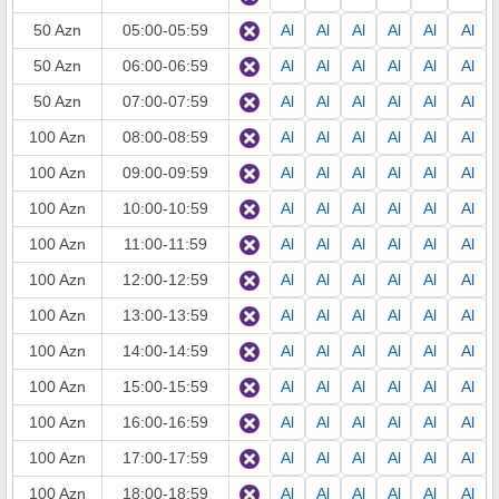
50 Azn
05:00-05:59
Al
Al
Al
Al
Al
Al
50 Azn
06:00-06:59
Al
Al
Al
Al
Al
Al
50 Azn
07:00-07:59
Al
Al
Al
Al
Al
Al
100 Azn
08:00-08:59
Al
Al
Al
Al
Al
Al
100 Azn
09:00-09:59
Al
Al
Al
Al
Al
Al
100 Azn
10:00-10:59
Al
Al
Al
Al
Al
Al
100 Azn
11:00-11:59
Al
Al
Al
Al
Al
Al
100 Azn
12:00-12:59
Al
Al
Al
Al
Al
Al
100 Azn
13:00-13:59
Al
Al
Al
Al
Al
Al
100 Azn
14:00-14:59
Al
Al
Al
Al
Al
Al
100 Azn
15:00-15:59
Al
Al
Al
Al
Al
Al
100 Azn
16:00-16:59
Al
Al
Al
Al
Al
Al
100 Azn
17:00-17:59
Al
Al
Al
Al
Al
Al
100 Azn
18:00-18:59
Al
Al
Al
Al
Al
Al